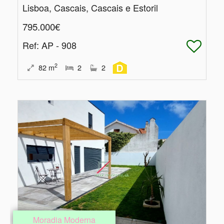
Lisboa, Cascais, Cascais e Estoril
795.000€
Ref
: AP - 908
2
82
m
2
2
Moradia Moderna