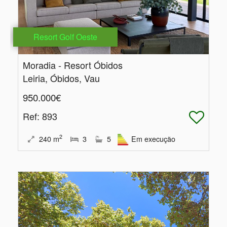
Resort Golf Oeste
Moradia - Resort Óbidos
Leiria, Óbidos, Vau
950.000€
Ref
: 893
2
240
m
3
5
Em execução