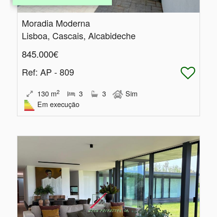
Moradia Moderna
Lisboa, Cascais, Alcabideche
845.000€
Ref
: AP - 809
2
130
m
3
3
Sim
Em execução