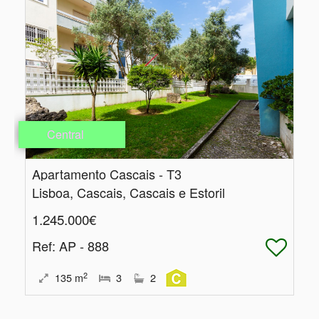
Central
Apartamento Cascais - T3
Lisboa, Cascais, Cascais e Estoril
1.245.000€
Ref
: AP - 888
2
135
m
3
2