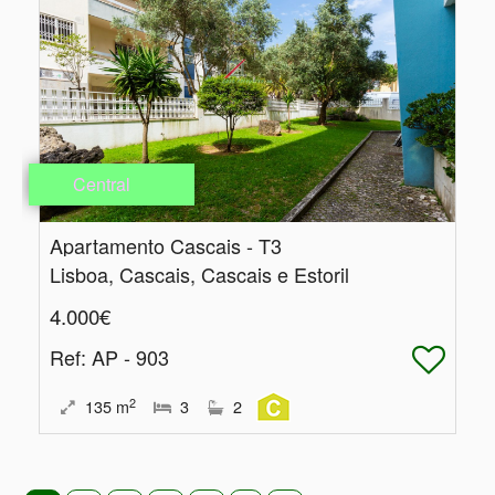
Central
Apartamento Cascais - T3
Lisboa, Cascais, Cascais e Estoril
4.000€
Ref
: AP - 903
2
135
m
3
2