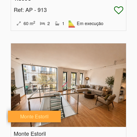
Ref
: AP - 913
2
60
m
2
1
Em execução
Monte Estoril
Monte Estoril