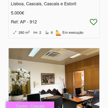
Lisboa, Cascais, Cascais e Estoril
5.000€
Ref
: AP - 912
2
280
m
2
6
Em execução
Centro - Cascais