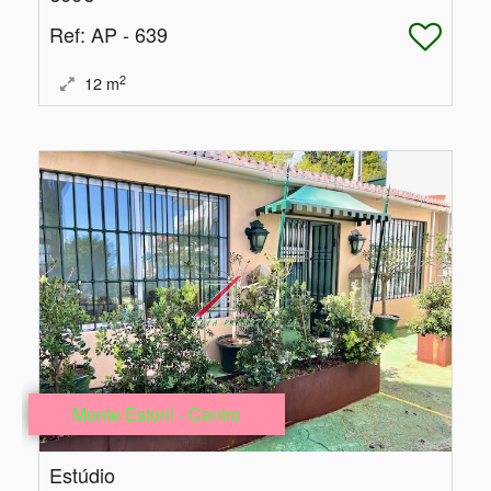
Ref
: AP - 639
2
12
m
Monte Estoril - Centro
Estúdio