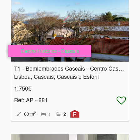
Centro Histórico - Cascais
T1 - Bemlembrados Cascais - Centro Cascais
Lisboa, Cascais, Cascais e Estoril
1.750€
Ref
: AP - 881
2
60
m
1
2