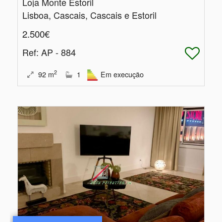
Loja Monte Estoril
Lisboa, Cascais, Cascais e Estoril
2.500€
Ref
: AP - 884
2
92
m
1
Em execução