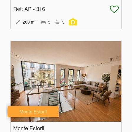
Ref
: AP - 316
2
200
m
3
3
Monte Estoril
Monte Estoril