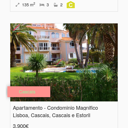
2
135
m
3
2
Cascais
Apartamento - Condominio Magnifico
Lisboa, Cascais, Cascais e Estoril
3.900€