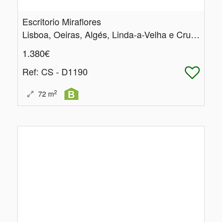
Escritorio Miraflores
Lisboa, Oeiras, Algés, Linda-a-Velha e Cruz Quebrada-Dafundo
1.380€
Ref
: CS - D1190
2
72
m