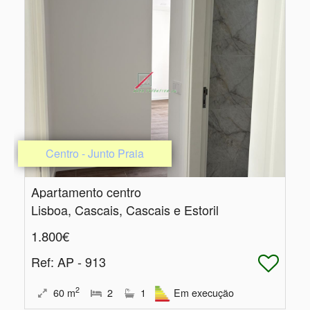
Centro - Junto Praia
Apartamento centro
Lisboa, Cascais, Cascais e Estoril
1.800€
Ref
: AP - 913
2
60
m
2
1
Em execução