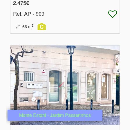
2.475€
Ref
: AP - 909
2
66
m
Monte Estoril - Jardim Passarinhos