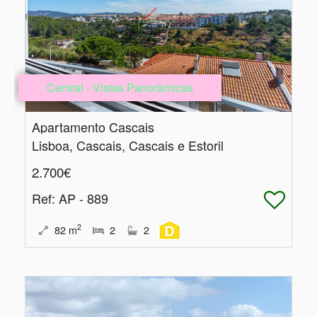
Central - Vistas Panorâmicas
Apartamento Cascais
Lisboa, Cascais, Cascais e Estoril
2.700€
Ref
: AP - 889
2
82
m
2
2