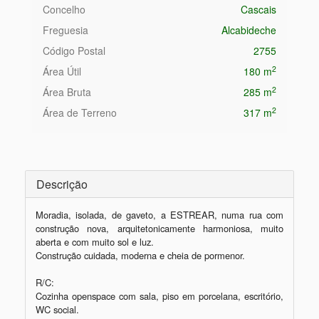
Concelho
Cascais
Freguesia
Alcabideche
Código Postal
2755
2
Área Útil
180 m
2
Área Bruta
285 m
2
Área de Terreno
317 m
Descrição
Moradia, isolada, de gaveto, a ESTREAR, numa rua com 
construção nova, arquitetonicamente harmoniosa, muito 
aberta e com muito sol e luz.

Construção cuidada, moderna e cheia de pormenor.

R/C:

Cozinha openspace com sala, piso em porcelana, escritório, 
WC social.
