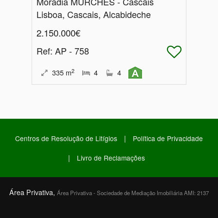
Moradia MURCHES - Cascais
Lisboa, Cascais, Alcabideche
2.150.000€
Ref
: AP - 758
2
335
m
4
4
|
Centros de Resolução de Litígios
Política de Privacidade
|
Livro de Reclamações
Área Privativa,
Área Privativa - Sociedade de Mediação Imobiliária AMI: 2137