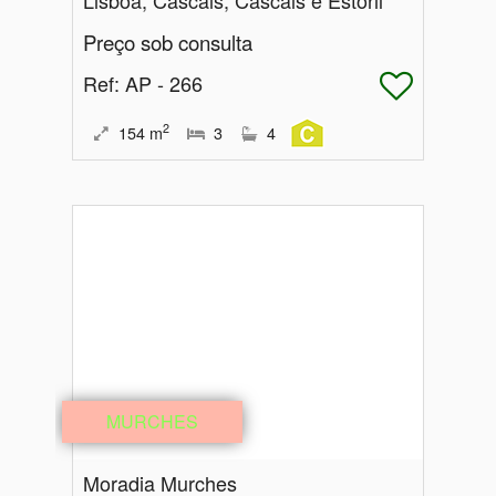
Preço sob consulta
Ref
: AP - 266
2
154
m
3
4
MURCHES
Moradia Murches