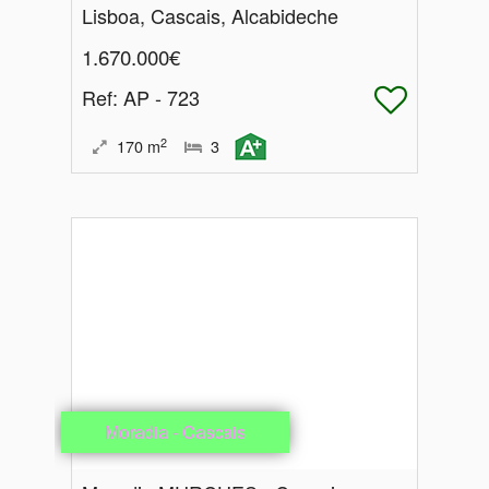
Lisboa, Cascais, Alcabideche
1.670.000€
Ref
: AP - 723
2
170
m
3
Moradia - Cascais