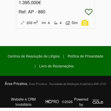
1.395.000€
Ref
: AP - 880
2
202
m
4
4
Sim
|
Centros de Resolução de Litígios
Política de Privacidade
|
Livro de Reclamações
Área Privativa,
Área Privativa - Sociedade de Mediação Imobiliária AMI: 2137
Website e CRM
Powered
©2026
Imobiliário
by