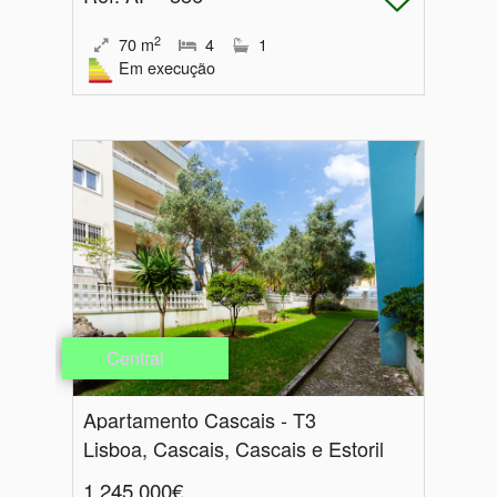
2
70
m
4
1
Em execução
Central
Apartamento Cascais - T3
Lisboa, Cascais, Cascais e Estoril
1.245.000€