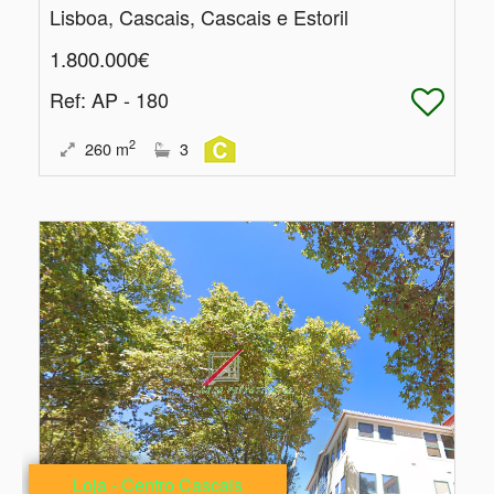
Lisboa, Cascais, Cascais e Estoril
1.800.000€
Ref
: AP - 180
2
260
m
3
Loja - Centro Cascais