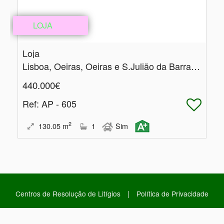
LOJA
Loja
Lisboa, Oeiras, Oeiras e S.Julião da Barra, Paço de Arcos e Caxias
440.000€
Ref
: AP - 605
2
130.05
m
1
Sim
|
Centros de Resolução de Litígios
Política de Privacidade
|
Livro de Reclamações